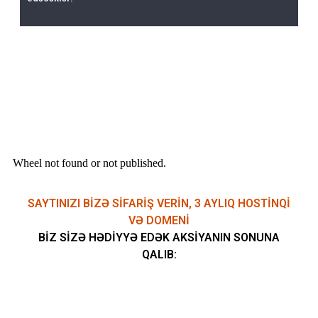
DİQQƏT.. DİQQƏT.. ÇOX SƏRFƏLİ TƏKLİF
Wheel not found or not published.
SAYTINIZI BİZƏ SİFARİŞ VERİN, 3 AYLIQ HOSTİNQİ
VƏ DOMENİ
BİZ SİZƏ HƏDİYYƏ EDƏK AKSİYANIN SONUNA
QALIB: