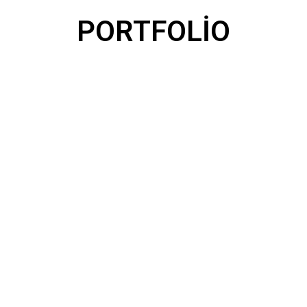
PORTFOLİO
Tender
Tender.az - Hüquqi və Fiziki şəxslər üçün tender platformas
Tender.az
Reality
Reality.az - RealityAZ layihəsi Bakıdan başlayaraq (
başlanğıc Bakı olaraq ) artırılmış reallıq sahəsində yeni bir
təcrübədir.
Reality.az