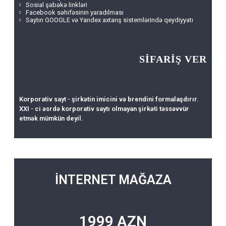
Sosial şəbəkə linkləri
Facebook səhifəsinin yaradılması
Saytın GOOGLE və Yandex axtarış sistemlərində qeydiyyatı
SİFARİŞ VER
Korporativ sayt - şirkətin imicini və brendini formalaşdırır.
XXI - сi əsrdə korporativ saytı olmayan şirkəti təssəvvür
etmək mümkün deyil.
İNTERNET MAĞAZA
1999 AZN