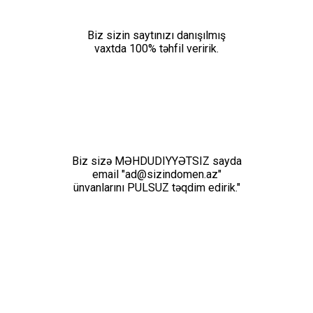
Biz sizin saytınızı danışılmış
vaxtda 100% təhfil veririk.
Biz sizə MƏHDUDIYYƏTSIZ sayda
email "
ad@sizindomen.az
"
ünvanlarını PULSUZ təqdim edirik."