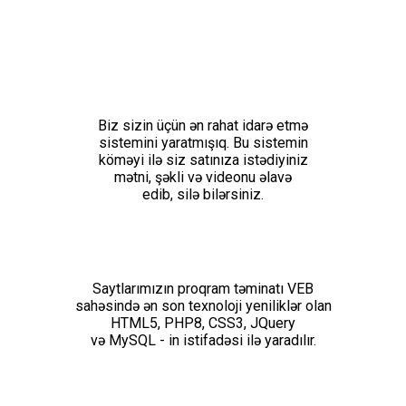
Biz sizin üçün ən rahat idarə etmə
sistemini yaratmışıq. Bu sistemin
köməyi ilə siz satınıza istədiyiniz
mətni, şəkli və videonu əlavə
edib, silə bilərsiniz.
Saytlarımızın proqram təminatı VEB
sahəsində ən son texnoloji yeniliklər olan
HTML5, PHP8, CSS3, JQuery
və MySQL - in istifadəsi ilə yaradılır.