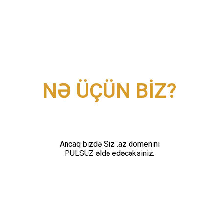
AKSİYANIN SONUNA QALIB:
NƏ ÜÇÜN BİZ?
Ancaq bizdə Siz .az domenini
PULSUZ əldə edəcəksiniz.