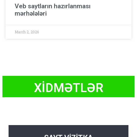
Veb saytların hazırlanması
mərhələləri
March 2, 2026
XİDMƏTLƏR