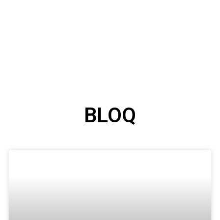
İnvest-em.az
“İNVEST-EM” məhdud məsuliyyətli cəmiyyəti
qiymətləndirmə fəaliyyəti ilə məşğul olur.
invest-em.az
BLOQ