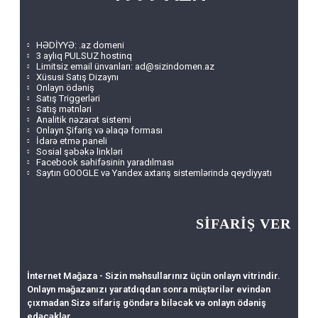
HƏDİYYƏ: .az domeni
3 aylıq PULSUZ hostinq
Limitsiz email ünvanları:
ad@sizindomen.az
Xüsusi Satış Dizaynı
Onlayn ödəniş
Satış Triggerləri
Satış mətnləri
Analitik nəzarət sistemi
Onlayn Şifariş və əlaqə forması
İdarə etmə paneli
Sosial şəbəkə linkləri
Facebook səhifəsinin yaradılması
Saytın GOOGLE və Yandex axtarış sistemlərində qeydiyyatı
SİFARİŞ VER
İnternet Mağaza - Sizin məhsullarınız üçün onlayn vitrindir.
Onlayn mağazanızı yaratdıqdan sonra müştərilər evindən
çıxmadan Sizə sifariş göndərə biləcək və onlayn ödəniş
edəcəklər.