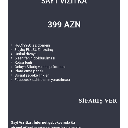
SAYT VİZİTKA
399 AZN
HƏDİYYƏ: .az domeni
3 aylıq PULSUZ hostinq
Unikal dizayn
5 səhifənin doldurulması
Xəbər lenti
Onlayn Şifariş və əlaqə forması
İdarə etmə paneli
Sosial şəbəkə linkləri
Facebook səhifəsinin yaradılması
SİFARİŞ VER
Sayt Vizitka : İnternet şəbəkəsində öz
virtual ofisni yaratmaq istəyələr üçün əla