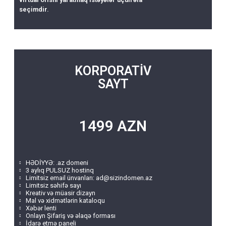
seçimdir.
KORPORATİV
SAYT
1499 AZN
HƏDİYYƏ: .az domeni
3 aylıq PULSUZ hostinq
Limitsiz email ünvanları:
ad@sizindomen.az
Limitsiz səhifə sayı
Kreativ və müasir dizayn
Mal və xidmətlərin kataloqu
Xəbər lenti
Onlayn Şifariş və əlaqə forması
İdarə etmə paneli